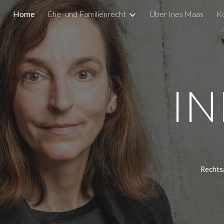
Home
Ehe- und Familienrecht
Über Ines Maas
K
ip to main content
Skip to navigat
IN
Rechts