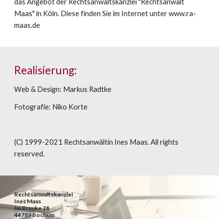
das Angebot der Rechtsanwaltskanzlei "Rechtsanwalt 
Maas" in Köln. Diese finden Sie im Internet unter
www.ra-
maas.de
Realisierung:
Web & Design: Markus Radtke
Fotografie: 
Niko Korte
(C) 1999-20
21
 Rechtsanwältin Ines Maas. All rights 
reserved.
Rechtsanwaltskanzlei
Ines Maas
Im Brauke 28
44789 Bochum